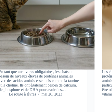
En tant que carnivores obligatoires, les chats ont
Les ch
besoin de niveaux élevés de protéines animales
protéi
avec des acides aminés essentiels comme la taurine
aminés
et la choline. Ils ont également besoin de calcium,
partic
de phosphore et de DHA pour avoir des…
être o
Le rouge à lèvres
mai 26, 2023
vitam