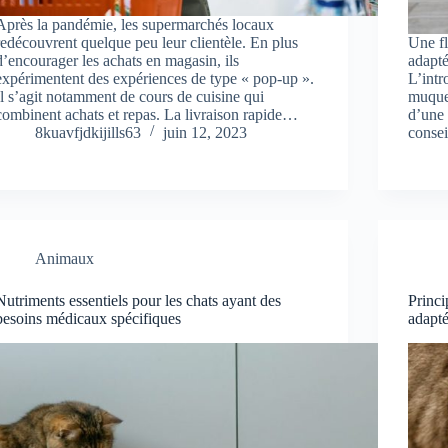
Après la pandémie, les supermarchés locaux
redécouvrent quelque peu leur clientèle. En plus
Une fl
d’encourager les achats en magasin, ils
adapté
expérimentent des expériences de type « pop-up ».
L’intr
Il s’agit notamment de cours de cuisine qui
muqueu
combinent achats et repas. La livraison rapide…
d’une 
8kuavfjdkijills63
juin 12, 2023
conse
Animaux
Nutriments essentiels pour les chats ayant des
Princi
besoins médicaux spécifiques
adapt