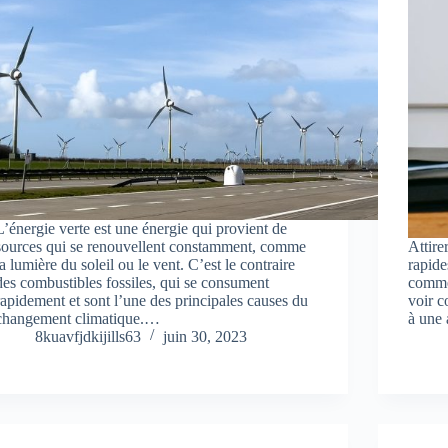
L’énergie verte est une énergie qui provient de
sources qui se renouvellent constamment, comme
Attire
la lumière du soleil ou le vent. C’est le contraire
rapide
des combustibles fossiles, qui se consument
commen
rapidement et sont l’une des principales causes du
voir c
changement climatique.…
à une
8kuavfjdkijills63
juin 30, 2023